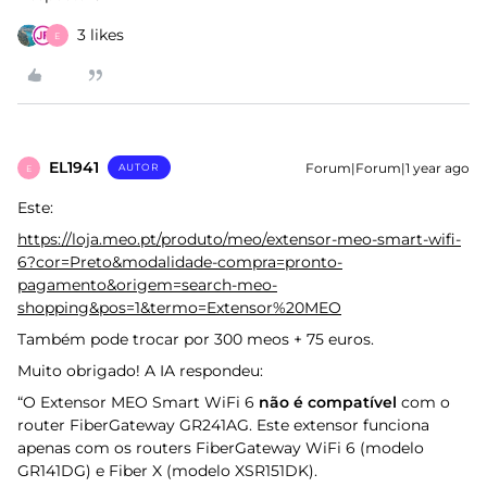
3 likes
E
EL1941
Forum|Forum|1 year ago
AUTOR
E
Este:
https://loja.meo.pt/produto/meo/extensor-meo-smart-wifi-
6?cor=Preto&modalidade-compra=pronto-
pagamento&origem=search-meo-
shopping&pos=1&termo=Extensor%20MEO
Também pode trocar por 300 meos + 75 euros.
Muito obrigado! A IA respondeu:
“O Extensor MEO Smart WiFi 6
não é compatível
com o
router FiberGateway GR241AG. Este extensor funciona
apenas com os routers FiberGateway WiFi 6 (modelo
GR141DG) e Fiber X (modelo XSR151DK).