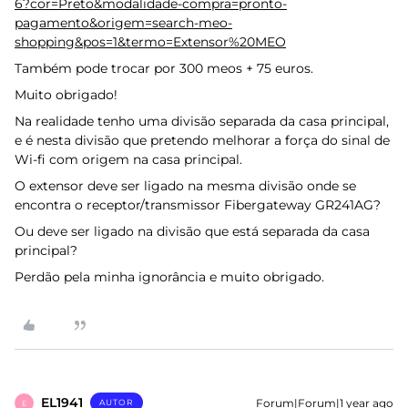
6?cor=Preto&modalidade-compra=pronto-
pagamento&origem=search-meo-
shopping&pos=1&termo=Extensor%20MEO
Também pode trocar por 300 meos + 75 euros.
Muito obrigado!
Na realidade tenho uma divisão separada da casa principal,
e é nesta divisão que pretendo melhorar a força do sinal de
Wi-fi com origem na casa principal.
O extensor deve ser ligado na mesma divisão onde se
encontra o receptor/transmissor Fibergateway GR241AG?
Ou deve ser ligado na divisão que está separada da casa
principal?
Perdão pela minha ignorância e muito obrigado.
EL1941
Forum|Forum|1 year ago
AUTOR
E