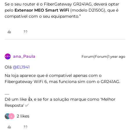
Se o seu router é o FiberGateway GR241AG, deverá optar
pelo
Extensor MEO Smart WiFi
(modelo D2150G), que é
compatível com o seu equipamento.”
ana_Paula
Forum|Forum|1 year ago
Olá ​
@EL1941
Na loja aparece que é compatível apenas com o
Fibergateway WiFi 6, mas funciona sim com o GR241AG.
Dê um like 👍, e se for a solução marque como 'Melhor
Resposta' ✅
2 likes
E