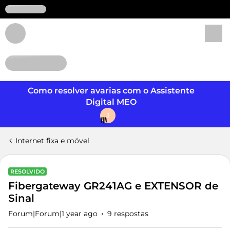
Login
Como resolver avarias com o Assistente
Digital MEO
J
Internet fixa e móvel
RESOLVIDO
Fibergateway GR241AG e EXTENSOR de
Sinal
Forum|Forum|1 year ago
9 respostas