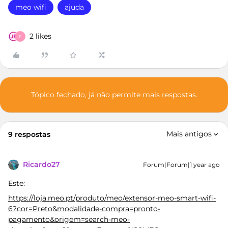
meo wifi
ajuda
2 likes
E
Tópico fechado, já não permite mais respostas.
Mais antigos
9 respostas
Ricardo27
Forum|Forum|1 year ago
Este:
https://loja.meo.pt/produto/meo/extensor-meo-smart-wifi-
6?cor=Preto&modalidade-compra=pronto-
pagamento&origem=search-meo-