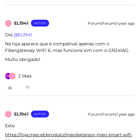
EL1941
Forum|Forum|1 year ago
AUTOR
E
Olá ​
@EL1941
Na loja aparece que é compatível apenas com o
Fibergateway WiFi 6, mas funciona sim com o GR241AG.
Muito obrigado!
2 likes
E
EL1941
Forum|Forum|1 year ago
AUTOR
E
Este:
https://loja.meo.pt/produto/meo/extensor-meo-smart-wifi-