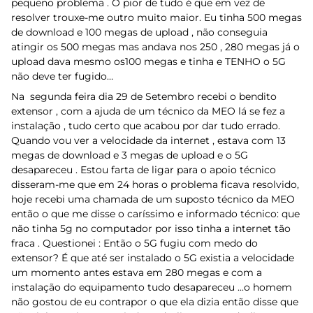
pequeno problema . O pior de tudo é que em vez de
resolver trouxe-me outro muito maior. Eu tinha 500 megas
de download e 100 megas de upload , não conseguia
atingir os 500 megas mas andava nos 250 , 280 megas já o
upload dava mesmo os100 megas e tinha e TENHO o 5G
não deve ter fugido…
Na segunda feira dia 29 de Setembro recebi o bendito
extensor , com a ajuda de um técnico da MEO lá se fez a
instalação , tudo certo que acabou por dar tudo errado.
Quando vou ver a velocidade da internet , estava com 13
megas de download e 3 megas de upload e o 5G
desapareceu . Estou farta de ligar para o apoio técnico
disseram-me que em 24 horas o problema ficava resolvido,
hoje recebi uma chamada de um suposto técnico da MEO
então o que me disse o caríssimo e informado técnico: que
não tinha 5g no computador por isso tinha a internet tão
fraca . Questionei : Então o 5G fugiu com medo do
extensor? É que até ser instalado o 5G existia a velocidade
um momento antes estava em 280 megas e com a
instalação do equipamento tudo desapareceu ...o homem
não gostou de eu contrapor o que ela dizia então disse que