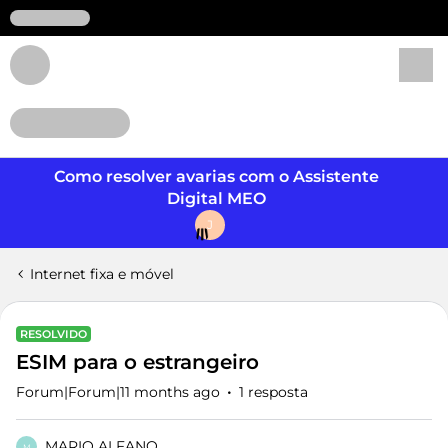
Login
Como resolver avarias com o Assistente
Digital MEO
J
Internet fixa e móvel
RESOLVIDO
ESIM para o estrangeiro
Forum|Forum|11 months ago
1 resposta
MARIO ALFANO
M