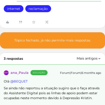
internet
reclamação
Tópico fechado, já não permite mais respostas.
Mais antigos
3 respostas
ana_Paula
Forum|Forum|6 months ago
SOLUÇÃO
Olá ​
@BEQUET
Se ainda não reportou a situação sugiro que o faça através
do Assistente Digital pois as linhas de apoio podem estar
ocupadas neste momento devido à Depressão Kristin.