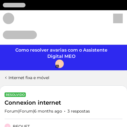
Login
Como resolver avarias com o Assistente
Digital MEO
J
Internet fixa e móvel
RESOLVIDO
Connexion internet
Forum|Forum|6 months ago
3 respostas
BEQUET
B