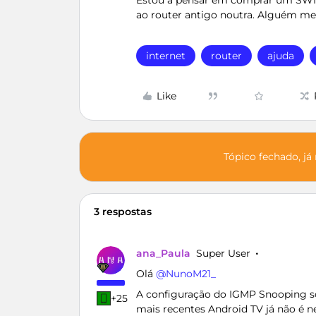
Estou a pensar em comprar um SWIT
ao router antigo noutra. Alguém me 
internet
router
ajuda
Like
Tópico fechado, já
3 respostas
ana_Paula
Super User
Olá ​
@NunoM21_
A configuração do IGMP Snooping só
+25
mais recentes Android TV já não é n