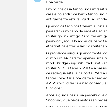
Boa tarde.
Em minha casa tenho uma infraestr
casa e no andar de baixo tenho um 
antigamente estava ligado ao mode
Quando os técnicos fizeram a instal
passaram um cabo de rede até ao a
router tp-link antigo. O router anti
password, etc… No andar de baixo t
ethernet na entrada lan do router a
O problema surgiu quando tentei con
como um AP para ter apenas uma re
modo bridge disponibilizado nativam
router MEO, alterei o SSID e a pas
de rede que estava na porta WAN a 
tentei conectar a box da televisão 
AP. Por wifi dizia que não conseguia
funcionar.
Após alguma pesquisa percebi que 
Snooping que pelos vistos são neces