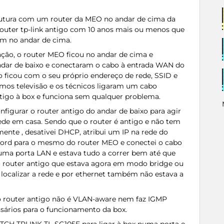
utura com um router da MEO no andar de cima da
router tp-link antigo com 10 anos mais ou menos que
m no andar de cima.
ação, o router MEO ficou no andar de cima e
ndar de baixo e conectaram o cabo à entrada WAN do
go ficou com o seu próprio endereço de rede, SSID e
emos televisão e os técnicos ligaram um cabo
ntigo à box e funciona sem qualquer problema.
figurar o router antigo do andar de baixo para agir
de em casa. Sendo que o router é antigo e não tem
ente , desativei DHCP, atribui um IP na rede do
sword para o mesmo do router MEO e conectei o cabo
uma porta LAN e estava tudo a correr bem até que
ao router antigo que estava agora em modo bridge ou
 localizar a rede e por ethernet também não estava a
o router antigo não é VLAN-aware nem faz IGMP
sários para o funcionamento da box.