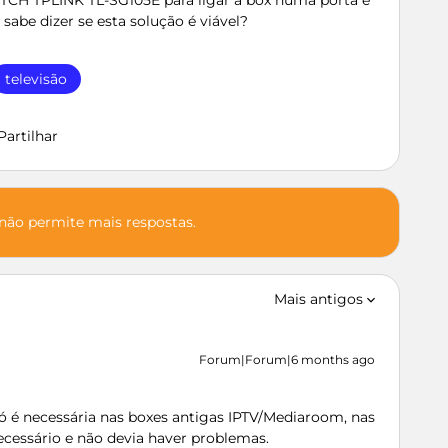
CH TPLINK TL-SG105E para ligar à box numa porta e
sabe dizer se esta solução é viável?
televisão
Partilhar
 não permite mais respostas.
Mais antigos
Forum|Forum|6 months ago
 é necessária nas boxes antigas IPTV/Mediaroom, nas
ecessário e não devia haver problemas.