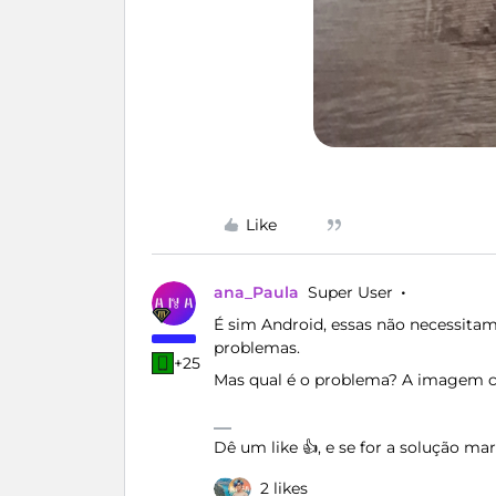
Like
ana_Paula
Super User
É sim Android, essas não necessita
problemas.
+25
Mas qual é o problema? A imagem 
Dê um like 👍, e se for a solução m
2 likes