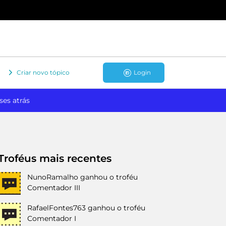
Criar novo tópico
Login
ses atrás
Troféus mais recentes
NunoRamalho
ganhou o troféu
Comentador III
RafaelFontes763
ganhou o troféu
Comentador I