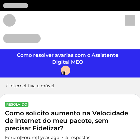
Login
Como resolver avarias com o Assistente
Digital MEO
J
Internet fixa e móvel
RESOLVIDO
Como solicito aumento na Velocidade
de Internet do meu pacote, sem
precisar Fidelizar?
Forum|Forum|1 year ago
4 respostas