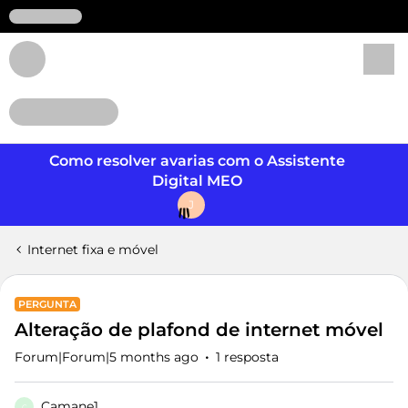
Login
Como resolver avarias com o Assistente
Digital MEO
J
Internet fixa e móvel
PERGUNTA
Alteração de plafond de internet móvel
Forum|Forum|5 months ago
1 resposta
Camane1
C