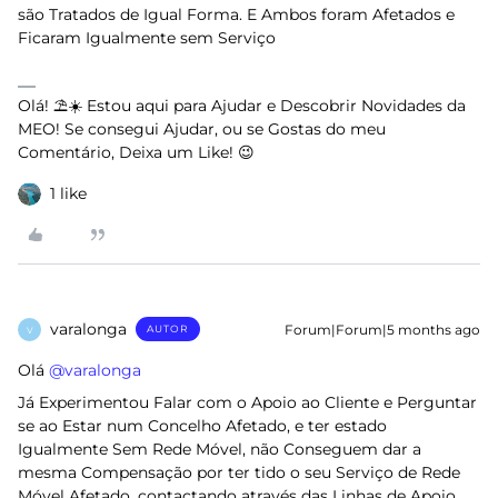
são Tratados de Igual Forma. E Ambos foram Afetados e
Ficaram Igualmente sem Serviço
Olá! ⛱️☀️ Estou aqui para Ajudar e Descobrir Novidades da
MEO! Se consegui Ajudar, ou se Gostas do meu
Comentário, Deixa um Like! 😉
1 like
varalonga
Forum|Forum|5 months ago
AUTOR
V
Olá ​
@varalonga
Já Experimentou Falar com o Apoio ao Cliente e Perguntar
se ao Estar num Concelho Afetado, e ter estado
Igualmente Sem Rede Móvel, não Conseguem dar a
mesma Compensação por ter tido o seu Serviço de Rede
Móvel Afetado, contactando através das
Linhas de Apoio