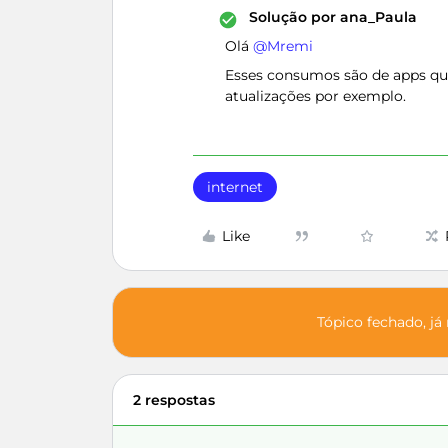
Solução por
ana_Paula
Olá ​
@Mremi
Esses consumos são de apps qu
atualizações por exemplo.
internet
Like
Tópico fechado, já
2 respostas