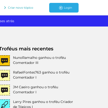
Criar novo tópico
Login
ses atrás
Troféus mais recentes
NunoRamalho
ganhou o troféu
Comentador III
RafaelFontes763
ganhou o troféu
Comentador I
JM Caeiro
ganhou o troféu
Comentador I
Larry Pires
ganhou o troféu Criador
de Tópicos I