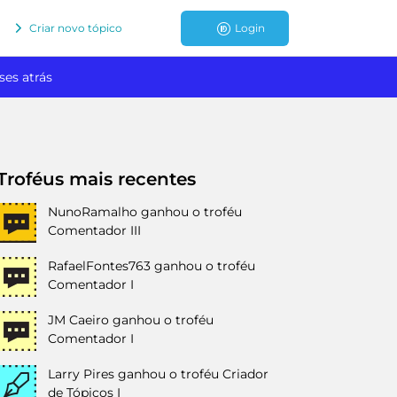
Criar novo tópico
Login
ses atrás
Troféus mais recentes
NunoRamalho
ganhou o troféu
Comentador III
RafaelFontes763
ganhou o troféu
Comentador I
JM Caeiro
ganhou o troféu
Comentador I
Larry Pires
ganhou o troféu Criador
de Tópicos I