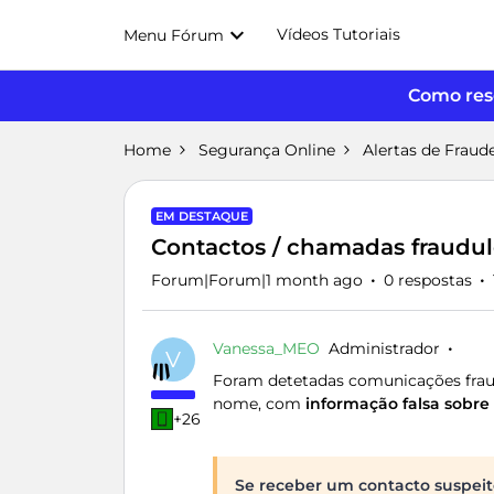
Vídeos Tutoriais
Menu Fórum
Como reso
Home
Segurança Online
Alertas de Fraud
EM DESTAQUE
Contactos / chamadas fraud
Forum|Forum|1 month ago
0 respostas
Vanessa_MEO
Administrador
V
Foram detetadas comunicações fraud
nome, com
informação falsa sobr
+26
Se receber um contacto suspeit