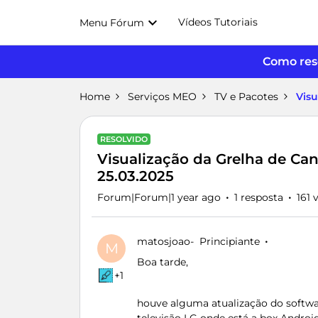
Vídeos Tutoriais
Menu Fórum
Como reso
Home
Serviços MEO
TV e Pacotes
Visu
RESOLVIDO
Visualização da Grelha de Can
25.03.2025
Forum|Forum|1 year ago
1 resposta
161 
matosjoao-
Principiante
M
Boa tarde,
+1
houve alguma atualização do softw