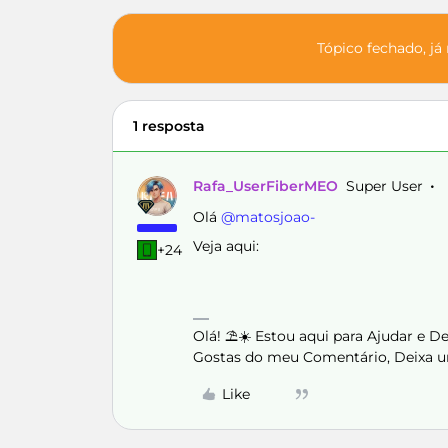
Tópico fechado, já
1 resposta
Rafa_UserFiberMEO
Super User
Olá ​
@matosjoao-
Veja aqui:
+24
Olá! ⛱️☀️ Estou aqui para Ajudar e 
Gostas do meu Comentário, Deixa u
Like