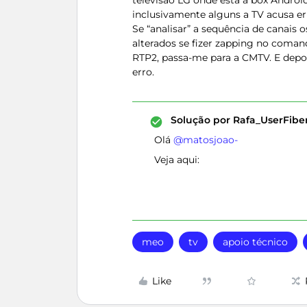
televisão LG onde está a box Android
inclusivamente alguns a TV acusa er
Se “analisar” a sequência de canai
alterados se fizer zapping no comand
RTP2, passa-me para a CMTV. E depo
erro.
Solução por
Rafa_UserFib
Olá ​
@matosjoao-
Veja aqui:
meo
tv
apoio técnico
Like