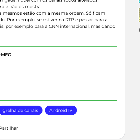
 ligada, fiquei com os canais todos alterados,
ro e não os mostra.
s os mesmos estão com a mesma ordem. Só ficam
o. Por exemplo, se estiver na RTP e passar para a
is, por exemplo para a CNN internacional, mas dando
erMEO
grelha de canais
AndroidTV
Partilhar