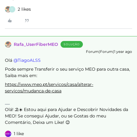
2 likes
T
Rafa_UserFiberMEO
SOLUÇÃO
Forum|Forum|1 year ago
Olá ​
@TiagoALSS
Pode sempre Transferir o seu serviço MEO para outra casa,
Saiba mais em:
https://www.meo.pt/servicos/casa/alterar-
servicos/mudanca-de-casa
Olá! ⛱️☀️ Estou aqui para Ajudar e Descobrir Novidades da
MEO! Se consegui Ajudar, ou se Gostas do meu
Comentário, Deixa um Like! 😉
1 like