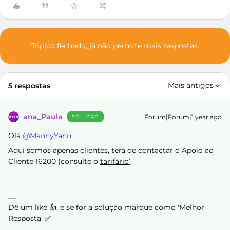
Tópico fechado, já não permite mais respostas.
Mais antigos
5 respostas
ana_Paula
Forum|Forum|1 year ago
SOLUÇÃO
Olá ​
@MannyYann
Aqui somos apenas clientes, terá de contactar o Apoio ao
Cliente 16200 (consulte o
tarifário
).
Dê um like 👍, e se for a solução marque como 'Melhor
Resposta' ✅