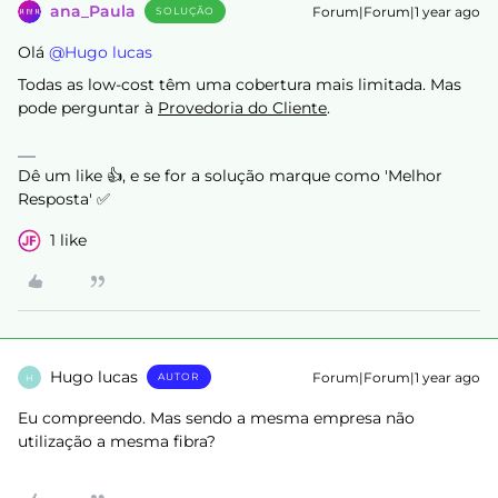
ana_Paula
Forum|Forum|1 year ago
SOLUÇÃO
Olá ​
@Hugo lucas
Todas as low-cost têm uma cobertura mais limitada. Mas
pode perguntar à
Provedoria do Cliente
.
Dê um like 👍, e se for a solução marque como 'Melhor
Resposta' ✅
1 like
Hugo lucas
Forum|Forum|1 year ago
AUTOR
H
Eu compreendo. Mas sendo a mesma empresa não
utilização a mesma fibra?