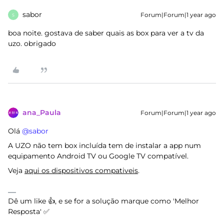
sabor
Forum|Forum|1 year ago
S
boa noite. gostava de saber quais as box para ver a tv da
uzo. obrigado
ana_Paula
Forum|Forum|1 year ago
Olá ​
@sabor
A UZO não tem box incluída tem de instalar a app num
equipamento Android TV ou Google TV compatível.
Veja
aqui os dispositivos compativeis
.
Dê um like 👍, e se for a solução marque como 'Melhor
Resposta' ✅