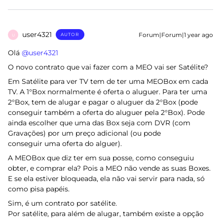
user4321
Forum|Forum|1 year ago
AUTOR
U
Olá ​
@user4321
O novo contrato que vai fazer com a MEO vai ser Satélite?
Em Satélite para ver TV tem de ter uma MEOBox em cada
TV. A 1°Box normalmente é oferta o aluguer. Para ter uma
2°Box, tem de alugar e pagar o aluguer da 2°Box (pode
conseguir também a oferta do aluguer pela 2°Box). Pode
ainda escolher que uma das Box seja com DVR (com
Gravações) por um preço adicional (ou pode
conseguir uma oferta do alguer).
A MEOBox que diz ter em sua posse, como conseguiu
obter, e comprar ela? Pois a MEO não vende as suas Boxes.
E se ela estiver bloqueada, ela não vai servir para nada, só
como pisa papéis.
Sim, é um contrato por satélite.
Por satélite, para além de alugar, também existe a opção