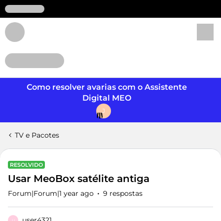
Login
Como resolver avarias com o Assistente
Digital MEO
J
TV e Pacotes
RESOLVIDO
Usar MeoBox satélite antiga
Forum|Forum|1 year ago
9 respostas
user4321
U