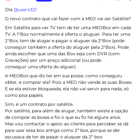
Olá ​
@user4321
O novo contrato que vai fazer com a MEO vai ser Satélite?
Em Satélite para ver TV tem de ter uma MEOBox em cada
TV. A 1°Box normalmente é oferta o aluguer. Para ter uma
2°Box, tem de alugar e pagar o aluguer da 2°Box (pode
conseguir também a oferta do aluguer pela 2°Box). Pode
ainda escolher que uma das Box seja com DVR (com
Gravações) por um preço adicional (ou pode
conseguir uma oferta do alguer).
A MEOBox que diz ter em sua posse, como conseguiu
obter, e comprar ela? Pois a MEO não vende as suas Boxes.
E se ela estiver bloqueada, ela não vai servir para nada, só
como pisa papéis.
Sim, é um contrato por satélite.
Por satélite, para além de alugar, também existe a opção
de comprar as boxes e foi o que eu fiz há alguns anos.
Mas vou contactar o apoio ao cliente para perceber se dá
para usar essa box antiga como 2ª box, porque se der
escusava de ter de pagar o aluguer da 2ª box.