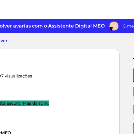
lver avarias com o Assistente Digital MEO
5 me
J
ilver
97 visualizações
stá escuro. Mas dá som.
erMEO