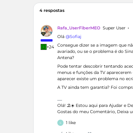
4 respostas
Rafa_UserFiberMEO
Super User
Olá ​
@Sofiaj
Consegue dizer se a imagem que não
+24
avariado, ou se o problema é do Si
Antena?
Pode tentar descobrir tentando ace
menus e funções da TV aparecerem o
aparecer existe um problema no ecrã
A TV ainda tem garantia? Foi comp
Olá! ⛱️☀️ Estou aqui para Ajudar e 
Gostas do meu Comentário, Deixa u
1 like
S