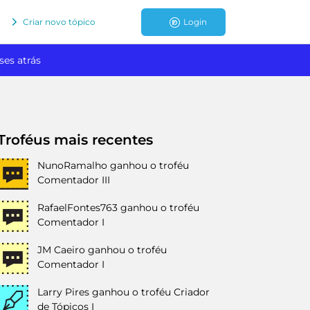
Criar novo tópico
Login
ses atrás
Troféus mais recentes
NunoRamalho
ganhou o troféu
Comentador III
RafaelFontes763
ganhou o troféu
Comentador I
JM Caeiro
ganhou o troféu
Comentador I
Larry Pires
ganhou o troféu Criador
de Tópicos I