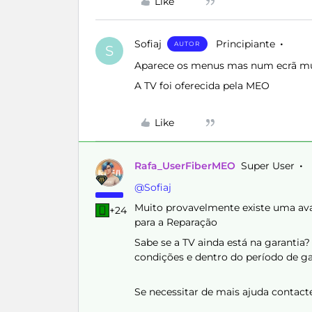
Like
Sofiaj
Principiante
AUTOR
S
Aparece os menus mas num ecrã mui
A TV foi oferecida pela MEO
Like
Rafa_UserFiberMEO
Super User
@Sofiaj
Muito provavelmente existe uma avar
+24
para a Reparação
Sabe se a TV ainda está na garantia?
condições e dentro do período de ga
Se necessitar de mais ajuda contact