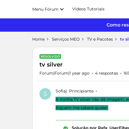
Vídeos Tutoriais
Menu Fórum
Como reso
Home
Serviços MEO
TV e Pacotes
tv s
RESOLVIDO
tv silver
Forum|Forum|1 year ago
4 respostas
16
Sofiaj
Principiante
S
A minha TV silver não dá imagem, e
Alguém me saberá ajudar.
Solução por
Rafa_UserFib