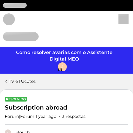
Login
Como resolver avarias com o Assistente
Digital MEO
J
TV e Pacotes
RESOLVIDO
Subscription abroad
Forum|Forum|1 year ago
3 respostas
Lelouch
L