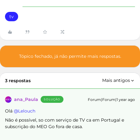
tv
Tópico fechado, já não permite mais respostas.
Mais antigos
3 respostas
ana_Paula
Forum|Forum|1 year ago
SOLUÇÃO
Olá ​
@Lelouch
Não é possível, so com serviço de TV ca em Portugal e
subscrição do MEO Go fora de casa.