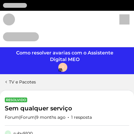
Login
Como resolver avarias com o Assistente
Digital MEO
J
TV e Pacotes
RESOLVIDO
Sem qualquer serviço
Forum|Forum|9 months ago
1 resposta
ruby9100
R