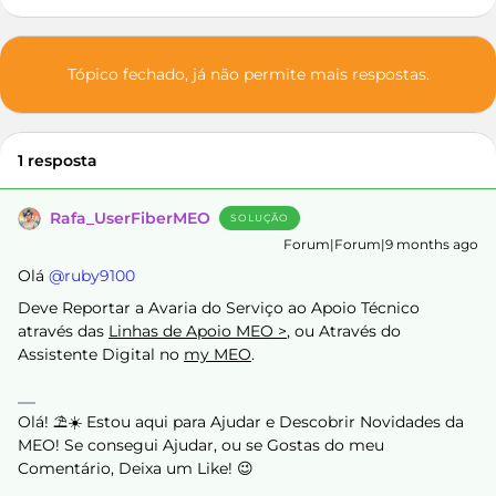
Tópico fechado, já não permite mais respostas.
1 resposta
Rafa_UserFiberMEO
SOLUÇÃO
Forum|Forum|9 months ago
Olá ​
@ruby9100
Deve Reportar a Avaria do Serviço ao Apoio Técnico
através das
Linhas de Apoio MEO >
, ou Através do
Assistente Digital no
my MEO
.
Olá! ⛱️☀️ Estou aqui para Ajudar e Descobrir Novidades da
MEO! Se consegui Ajudar, ou se Gostas do meu
Comentário, Deixa um Like! 😉