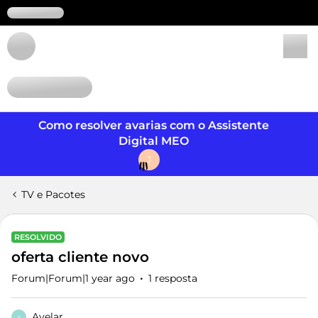
Login
Como resolver avarias com o Assistente
Digital MEO
J
TV e Pacotes
RESOLVIDO
oferta cliente novo
Forum|Forum|1 year ago
1 resposta
Avelar
A