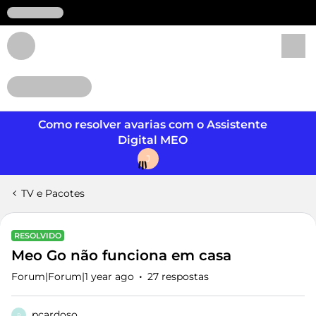
Login
Como resolver avarias com o Assistente
Digital MEO
J
TV e Pacotes
RESOLVIDO
Meo Go não funciona em casa
Forum|Forum|1 year ago
27 respostas
pcardoso
P