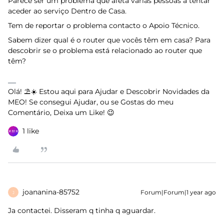
Parece ser um problema que afeta várias pessoas a tentar
aceder ao serviço Dentro de Casa.
Tem de reportar o problema contacto o Apoio Técnico.
Sabem dizer qual é o router que vocês têm em casa? Para
descobrir se o problema está relacionado ao router que
têm?
Olá! ⛱️☀️ Estou aqui para Ajudar e Descobrir Novidades da
MEO! Se consegui Ajudar, ou se Gostas do meu
Comentário, Deixa um Like! 😉
1 like
joananina-85752
Forum|Forum|1 year ago
J
Ja contactei. Disseram q tinha q aguardar.