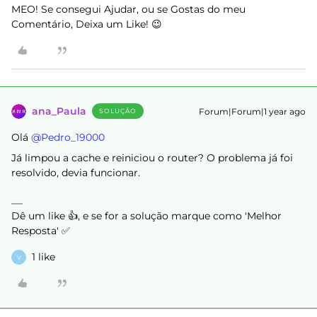
MEO! Se consegui Ajudar, ou se Gostas do meu
Comentário, Deixa um Like! 😉
ana_Paula
Forum|Forum|1 year ago
SOLUÇÃO
Olá ​
@Pedro_19000
Já limpou a cache e reiniciou o router? O problema já foi
resolvido, devia funcionar.
Dê um like 👍, e se for a solução marque como 'Melhor
Resposta' ✅
1 like
V