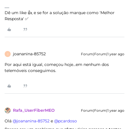
Dê um like 👍, e se for a solução marque como 'Melhor
Resposta' ✅
joananina-85752
Forum|Forum|1 year ago
J
Por aqui está igual, começou hoje...em nenhum dos
telemóveis conseguimos.
Rafa_UserFiberMEO
Forum|Forum|1 year ago
Olá ​
@joananina-85752
e ​
@pcardoso