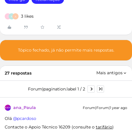
3 likes
J
K
A
Tópico fechado, já não permite mais respostas.
Mais antigos
27 respostas
Forum|pagination.label 1 / 2
ana_Paula
Forum|Forum|1 year ago
Olá ​
@pcardoso
Contacte o Apoio Técnico 16209 (consulte o
tarifário
)