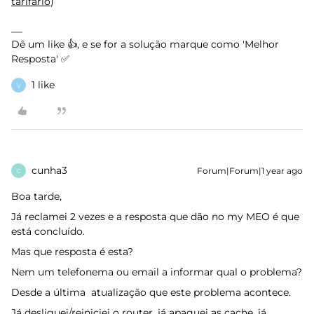
tarifário
)
Dê um like 👍, e se for a solução marque como 'Melhor
Resposta' ✅
1 like
V
cunha3
Forum|Forum|1 year ago
C
Boa tarde,
Já reclamei 2 vezes e a resposta que dão no my MEO é que
está concluído.
Mas que resposta é esta?
Nem um telefonema ou email a informar qual o problema?
Desde a última atualização que este problema acontece.
Já desliguei/reiniciei o router, já apaguei as cache, já