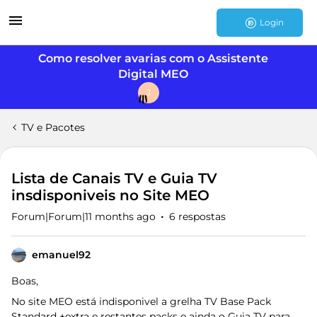
Login
Como resolver avarias com o Assistente
Digital MEO
J
TV e Pacotes
Lista de Canais TV e Guia TV
insdisponiveis no Site MEO
Forum|Forum|11 months ago
6 respostas
emanuel92
Boas,
No site MEO está indisponivel a grelha TV Base Pack
Standard +extra e restantes packs e ainda o Guia TV para