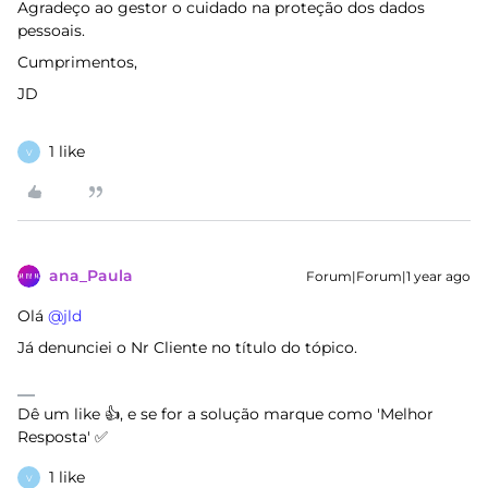
Agradeço ao gestor o cuidado na proteção dos dados
pessoais.
Cumprimentos,
JD
1 like
V
ana_Paula
Forum|Forum|1 year ago
Olá ​
@jld
Já denunciei o Nr Cliente no título do tópico.
Dê um like 👍, e se for a solução marque como 'Melhor
Resposta' ✅
1 like
V