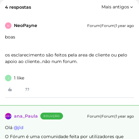
Mais antigos
4 respostas
NeoPayne
Forum|Forum|1 year ago
N
boas
os esclarecimento são feitos pela area de cliente ou pelo
apoio ao cliente...não num forum.
1 like
I
ana_Paula
Forum|Forum|1 year ago
SOLUÇÃO
Olá ​
@jld
O Fórum é uma comunidade feita por utilizadores que