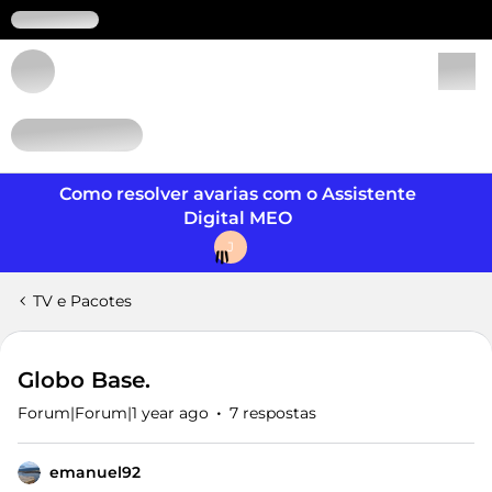
Login
Como resolver avarias com o Assistente
Digital MEO
J
TV e Pacotes
Globo Base.
Forum|Forum|1 year ago
7 respostas
emanuel92