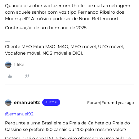
Quando o senhor vai fazer um thriller de curta-metragem
com aquele senhor com voz tipo Fernando Ribeiro dos
Moonspell? A música pode ser de Nuno Bettencourt.
Continuação de um bom ano de 2025
Cliente MEO Fibra M3O, M4O, MEO móvel, UZO móvel,
Vodafone móvel, NOS móvel e DIGI.
1 like
emanuel92
Forum|Forum|1 year ago
AUTOR
@emanuel92
Pergunte a uma Brasileira da Praia da Calheta ou Praia do
Cassino se prefere 150 canais ou 200 pelo mesmo valor?
Ontem ouvi o canal 51, achei giro ofereceram uma aula de