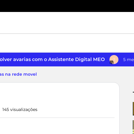
lver avarias com o Assistente Digital MEO
5 me
J
as na rede movel
145 visualizações