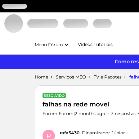
Vídeos Tutoriais
Menu Fórum
Como reso
Home
Serviços MEO
TV e Pacotes
falh
RESOLVIDO
falhas na rede movel
Forum|Forum|2 months ago
3 respostas
rafa5430
Dinamizador Júnior
R