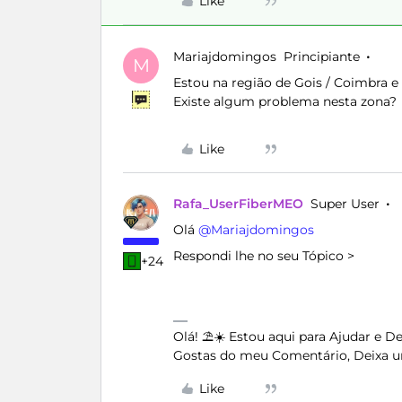
Like
Mariajdomingos
Principiante
M
Estou na região de Gois / Coimbra e
Existe algum problema nesta zona?
Like
Rafa_UserFiberMEO
Super User
Olá ​
@Mariajdomingos
Respondi lhe no seu Tópico >
+24
Olá! ⛱️☀️ Estou aqui para Ajudar e 
Gostas do meu Comentário, Deixa u
Like