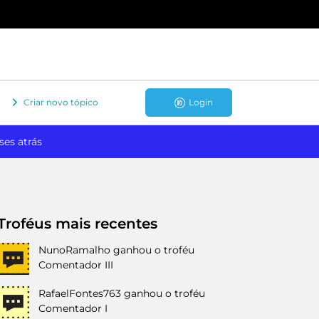
Criar novo tópico
Login
ses atrás
Troféus mais recentes
NunoRamalho
ganhou o troféu
Comentador III
RafaelFontes763
ganhou o troféu
Comentador I