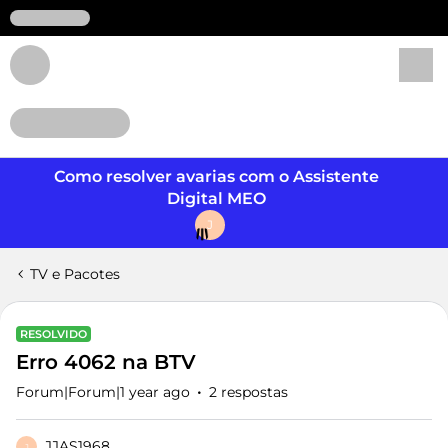
Login
Como resolver avarias com o Assistente
Digital MEO
J
TV e Pacotes
RESOLVIDO
Erro 4062 na BTV
Forum|Forum|1 year ago
2 respostas
JJAS1968
J