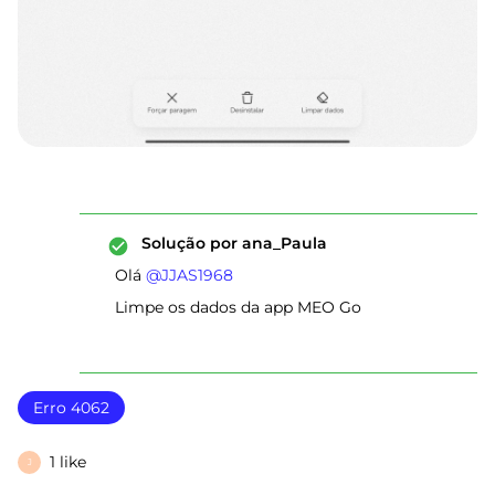
Solução por
ana_Paula
Olá ​
@JJAS1968
Limpe os dados da app MEO Go
Erro 4062
1 like
J