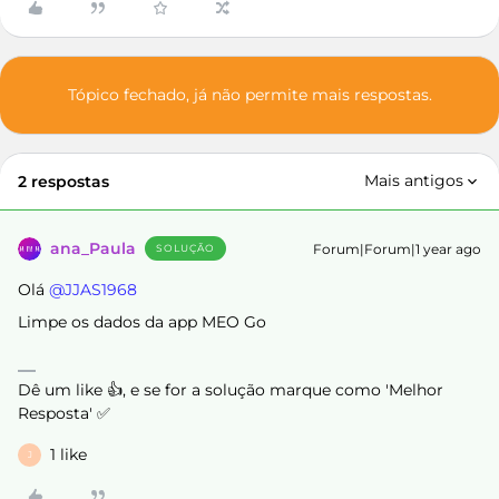
Tópico fechado, já não permite mais respostas.
Mais antigos
2 respostas
ana_Paula
Forum|Forum|1 year ago
SOLUÇÃO
Olá ​
@JJAS1968
Limpe os dados da app MEO Go
Dê um like 👍, e se for a solução marque como 'Melhor
Resposta' ✅
1 like
J