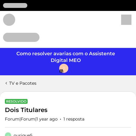
Login
Como resolver avarias com o Assistente
Digital MEO
J
TV e Pacotes
RESOLVIDO
Dois Titulares
Forum|Forum|1 year ago
1 resposta
ourique5
O