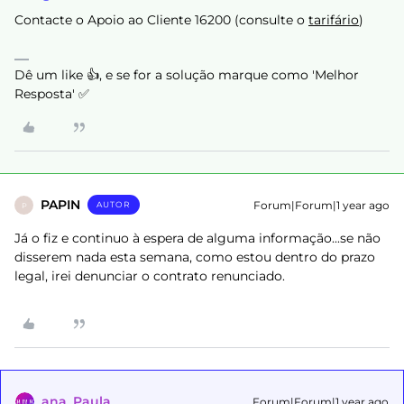
Contacte o Apoio ao Cliente 16200 (consulte o
tarifário
)
Dê um like 👍, e se for a solução marque como 'Melhor
Resposta' ✅
PAPIN
Forum|Forum|1 year ago
AUTOR
P
Já o fiz e continuo à espera de alguma informação...se não
disserem nada esta semana, como estou dentro do prazo
legal, irei denunciar o contrato renunciado.
ana_Paula
Forum|Forum|1 year ago