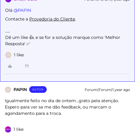
Olá ​
@PAPIN
Contacte a
Provedoria do Cliente
.
Dê um like 👍, e se for a solução marque como 'Melhor
Resposta' ✅
1 like
P
PAPIN
Forum|Forum|1 year ago
AUTOR
P
Igualmente feito no dia de ontem...grato pela atenção.
Espero para ver se me dão feedback, ou marcam o
agendamento para a troca.
1 like