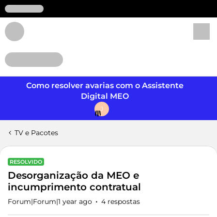
Login
Como resolver avarias com o Assistente
Digital MEO
J
TV e Pacotes
RESOLVIDO
Desorganização da MEO e
incumprimento contratual
Forum|Forum|1 year ago
4 respostas