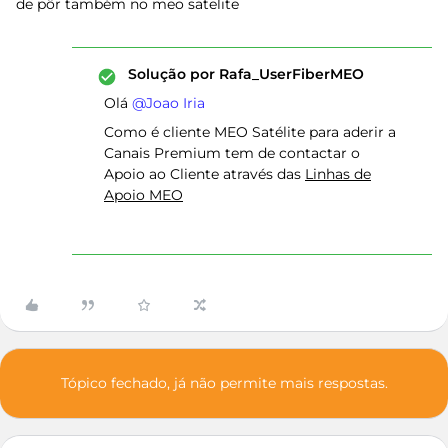
de pôr também no meo satelite
Solução por
Rafa_UserFiberMEO
Olá ​
@Joao Iria
Como é cliente MEO Satélite para aderir a
Canais Premium tem de contactar o
Apoio ao Cliente através das
Linhas de
Apoio MEO
Tópico fechado, já não permite mais respostas.