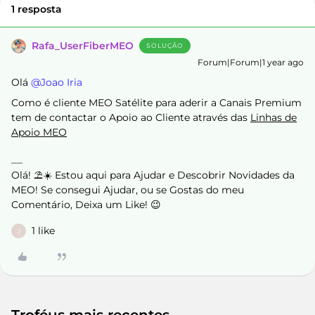
1 resposta
Rafa_UserFiberMEO
SOLUÇÃO
Forum|Forum|1 year ago
Olá ​
@Joao Iria
Como é cliente MEO Satélite para aderir a Canais Premium
tem de contactar o Apoio ao Cliente através das
Linhas de
Apoio MEO
Olá! ⛱️☀️ Estou aqui para Ajudar e Descobrir Novidades da
MEO! Se consegui Ajudar, ou se Gostas do meu
Comentário, Deixa um Like! 😉
1 like
J