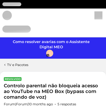
Login
Como resolver avarias com o Assistente
Digital MEO
J
TV e Pacotes
RESOLVIDO
Controlo parental não bloqueia acesso
ao YouTube na MEO Box (bypass com
comando de voz)
Forum|Forum|10 months ago
5 respostas