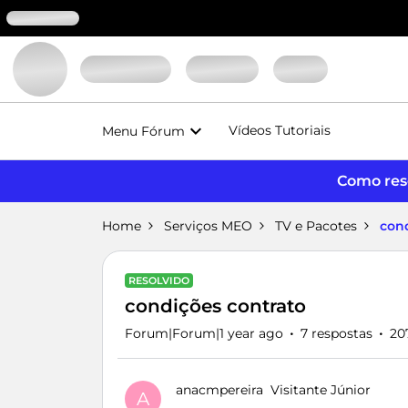
Vídeos Tutoriais
Menu Fórum
Como reso
Home
Serviços MEO
TV e Pacotes
con
RESOLVIDO
condições contrato
Forum|Forum|1 year ago
7 respostas
20
anacmpereira
Visitante Júnior
A