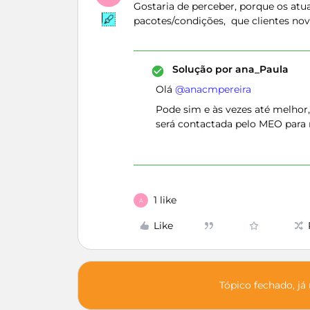
Gostaria de perceber, porque os atu
pacotes/condições, que clientes no
Solução por
ana_Paula
Olá ​
@anacmpereira
Pode sim e às vezes até melhor
será contactada pelo MEO para 
1 like
A
Like
Tópico fechado, já