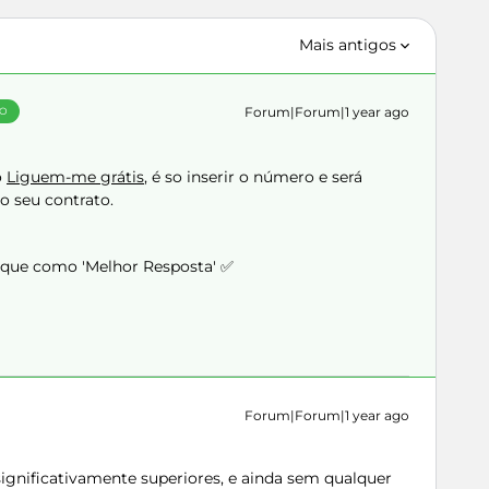
Mais antigos
Forum|Forum|1 year ago
ÃO
o
Liguem-me grátis
, é so inserir o número e será
o seu contrato.
arque como 'Melhor Resposta' ✅
Forum|Forum|1 year ago
significativamente superiores, e ainda sem qualquer