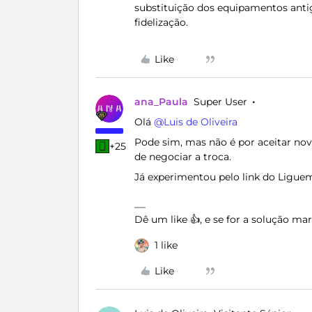
substituição dos equipamentos ant
fidelização.
Like
ana_Paula
Super User
Olá ​
@Luis de Oliveira
Pode sim, mas não é por aceitar no
+25
de negociar a troca.
Já experimentou pelo link do Ligue
Dê um like 👍, e se for a solução m
1 like
Like