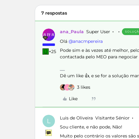
7 respostas
ana_Paula
Super User
SOLUÇ
Olá ​
@anacmpereira
Pode sim e às vezes até melhor, pel
+25
contactada pelo MEO para negociar 
Dê um like 👍, e se for a solução m
3 likes
A
Like
Luis de Oliveira
Visitante Sénior
L
Sou cliente, e não pode, Não!
Muito pelo contrário os valores são 