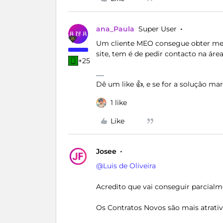
ana_Paula
Super User
Um cliente MEO consegue obter melh
site, tem é de pedir contacto na área
+25
Dê um like 👍, e se for a solução m
1 like
Like
Josee
@Luis de Oliveira
Acredito que vai conseguir parcialme
Os Contratos Novos são mais atrativo