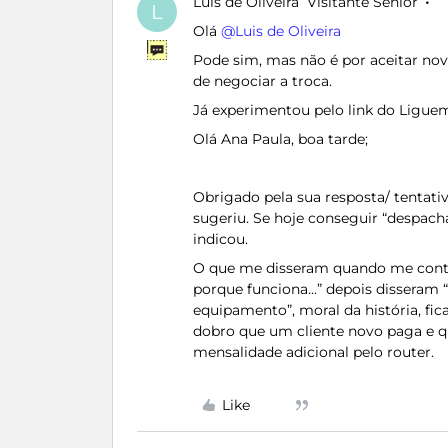
Luis de Oliveira
Visitante Sénior
L
Olá ​
@Luis de Oliveira
Pode sim, mas não é por aceitar no
de negociar a troca.
Já experimentou pelo link do Ligue
Olá Ana Paula, boa tarde;
Obrigado pela sua resposta/ tentati
sugeriu. Se hoje conseguir “despacha
indicou.
O que me disseram quando me conta
porque funciona...” depois disseram
equipamento”, moral da história, fi
dobro que um cliente novo paga e q
mensalidade adicional pelo router.
Like