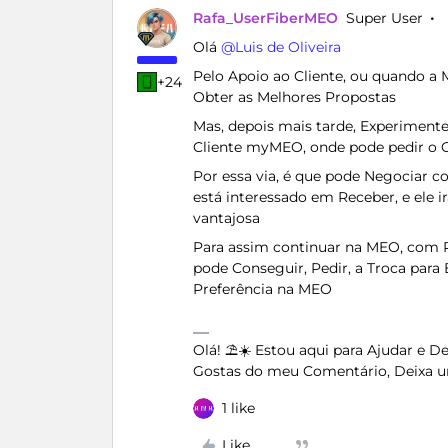
Rafa_UserFiberMEO
Super User
Olá ​
@Luis de Oliveira
Pelo Apoio ao Cliente, ou quando a
+24
Obter as Melhores Propostas
Mas, depois mais tarde, Experimente
Cliente myMEO, onde pode pedir o C
Por essa via, é que pode Negociar 
está interessado em Receber, e ele 
vantajosa
Para assim continuar na MEO, com P
pode Conseguir, Pedir, a Troca par
Preferência na MEO
Olá! ⛱️☀️ Estou aqui para Ajudar e 
Gostas do meu Comentário, Deixa u
1 like
Like