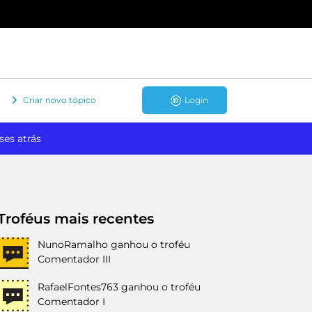
Criar novo tópico
Login
ses atrás
Troféus mais recentes
NunoRamalho
ganhou o troféu
Comentador III
RafaelFontes763
ganhou o troféu
Comentador I