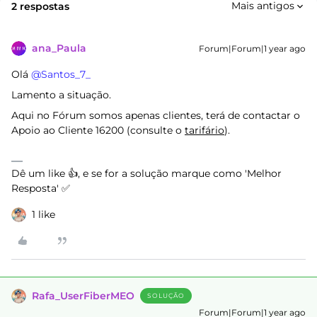
Mais antigos
2 respostas
ana_Paula
Forum|Forum|1 year ago
Olá ​
@Santos_7_
Lamento a situação.
Aqui no Fórum somos apenas clientes, terá de contactar o
Apoio ao Cliente 16200 (consulte o
tarifário
).
Dê um like 👍, e se for a solução marque como 'Melhor
Resposta' ✅
1 like
Rafa_UserFiberMEO
SOLUÇÃO
Forum|Forum|1 year ago