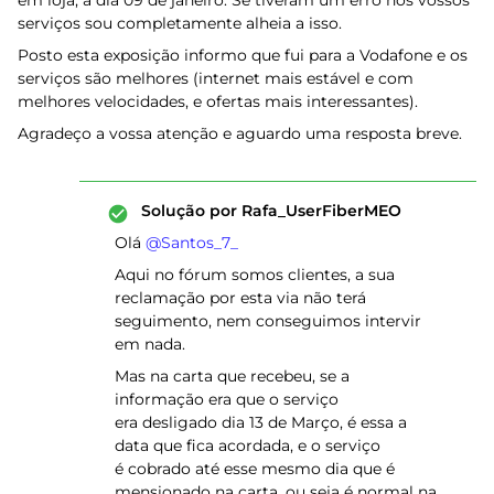
em loja, a dia 09 de janeiro. Se tiveram um erro nos vossos
serviços sou completamente alheia a isso.
Posto esta exposição informo que fui para a Vodafone e os
serviços são melhores (internet mais estável e com
melhores velocidades, e ofertas mais interessantes).
Agradeço a vossa atenção e aguardo uma resposta breve.
Solução por
Rafa_UserFiberMEO
Olá ​
@Santos_7_
Aqui no fórum somos clientes, a sua
reclamação por esta via não terá
seguimento, nem conseguimos intervir
em nada.
Mas na carta que recebeu, se a
informação era que o serviço
era desligado dia 13 de Março, é essa a
data que fica acordada, e o serviço
é cobrado até esse mesmo dia que é
mensionado na carta, ou seja é normal na