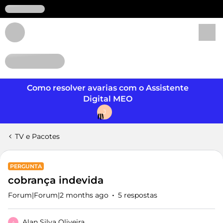
Login
Como resolver avarias com o Assistente
Digital MEO
J
TV e Pacotes
PERGUNTA
cobrança indevida
Forum|Forum|2 months ago
5 respostas
Alan Silva Oliveira
A