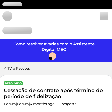
Login
Como resolver avarias com o Assistente
Digital MEO
J
TV e Pacotes
RESOLVIDO
Cessação de contrato após término do
período de fidelização
Forum|Forum|4 months ago
1 resposta