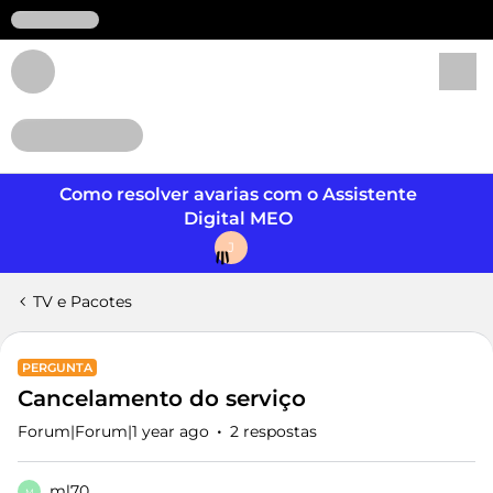
Login
Como resolver avarias com o Assistente
Digital MEO
J
TV e Pacotes
PERGUNTA
Cancelamento do serviço
Forum|Forum|1 year ago
2 respostas
ml70
M