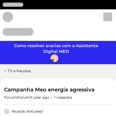
Login
Como resolver avarias com o Assistente
Digital MEO
J
TV e Pacotes
Campanha Meo energia agressiva
Forum|Forum|1 year ago
1 resposta
Ricardo Antunes1
R