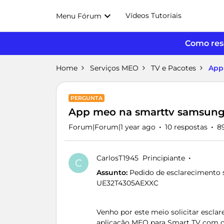
Vídeos Tutoriais
Menu Fórum
Como reso
Home
Serviços MEO
TV e Pacotes
App
PERGUNTA
App meo na smarttv samsun
Forum|Forum|1 year ago
10 respostas
89
CarlosT1945
Principiante
C
Assunto:
Pedido de esclarecimento
UE32T4305AEXXC
Venho por este meio solicitar escla
aplicação MEO para Smart TV com