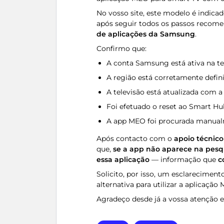
No vosso site, este modelo é indic
após seguir todos os passos recome
de aplicações da Samsung
.
Confirmo que:
A conta Samsung está ativa na te
A região está corretamente defin
A televisão está atualizada com a
Foi efetuado o reset ao Smart Hu
A app MEO foi procurada manualm
Após contacto com o
apoio técnic
que,
se a app não aparece na pesqu
essa aplicação
— informação que
c
Solicito, por isso, um esclareciment
alternativa para utilizar a aplicaçã
Agradeço desde já a vossa atenção e