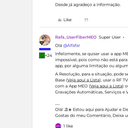
Desde já agradeço a informação.
Like
Rafa_UserFiberMEO
Super User
Olá ​
@Alfafar
Infelizmente, se quiser usar a app 
+24
impossível, pois como não está para
app, por alguma limitação ou algum
A Resolução, para a situação, pode s
Base (
Veja aqui a Lista
), usar o RF 
com a App MEO (
Veja aqui a Lista
) 
Gravações Automáticas, Serviços e 
Olá! ⛱️☀️ Estou aqui para Ajudar e 
Gostas do meu Comentário, Deixa u
1 like