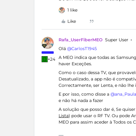
1 like
Like
Rafa_UserFiberMEO
Super User
Olá ​
@CarlosT1945
A MEO indica que todas as Samsung
+24
haver Exceções.
Como o caso dessa TV, que provave
Desatualizado, a app não é compatív
Correctamente, ser Lenta, e não lhe 
E por isso, como disse a ​
@ana_Paul
e não há nada a fazer
A solução que posso dar é, Se quiser
Lista
) pode usar o RF TV. Ou pode 
MEO para assim aceder à Todos os C