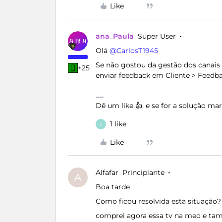
Like
ana_Paula
Super User
Olá ​
@CarlosT1945
Se não gostou da gestão dos canais
+25
enviar feedback em Cliente > Feedba
Dê um like 👍, e se for a solução m
1 like
C
Like
Alfafar
Principiante
A
Boa tarde
Como ficou resolvida esta situação?
comprei agora essa tv na meo e tam