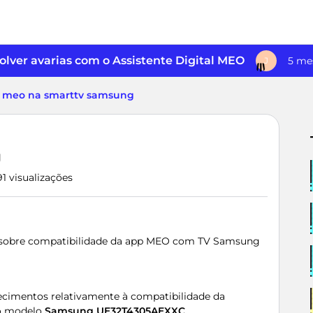
lver avarias com o Assistente Digital MEO
5 me
J
 meo na smarttv samsung
g
1 visualizações
 sobre compatibilidade da app MEO com TV Samsung
recimentos relativamente à compatibilidade da
 o modelo
Samsung UE32T4305AEXXC
.