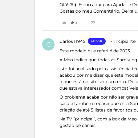
Olá! ⛱️☀️ Estou aqui para Ajudar e 
Gostas do meu Comentário, Deixa u
Like
CarlosT1945
Principiante
AUTOR
C
Este modelo que referi é de 2023.
A Meo indica que todas as Samsung 
Isto foi analisado pela assistência 
acabou por me dizer que este model
o que está no site será um erro. De
que estava interessado) compatíveis
O problema acaba por não ser grave 
caso e também reparei que esta Sa
criação de até 5 listas de favoritos 
Na TV “principal”, com a box da Me
gestão de canais.