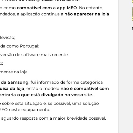
ado como
compatível com a app MEO
. No entanto,
ndados, a aplicação continua a
não aparecer na loja
levisão;
ida como Portugal;
 versão de software mais recente;
b;
ente na loja.
o da Samsung
, fui informado de forma categórica
isa da loja
, então o modelo
não é compatível com
ontraria o que está divulgado no vosso site
.
o sobre esta situação e, se possível, uma solução
o MEO neste equipamento.
 aguardo resposta com a maior brevidade possível.