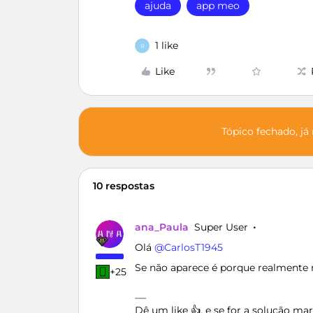
ajuda
app meo
1 like
R
Like
Tópico fechado, já
10 respostas
ana_Paula
Super User
Olá ​
@CarlosT1945
Se não aparece é porque realmente n
+25
Dê um like 👍, e se for a solução m