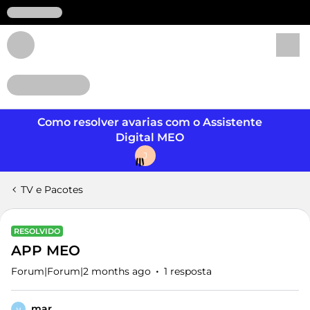
Login
Como resolver avarias com o Assistente
Digital MEO
J
TV e Pacotes
RESOLVIDO
APP MEO
Forum|Forum|2 months ago
1 resposta
mar
M