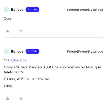
Beijoca
Forum|Forum|1 year ago
AUTOR
B
Obg
Beijoca
Forum|Forum|1 year ago
AUTOR
B
Olá ​
@Beijoca
Obrigada pela atenção…Basta na app mymeo ou terei que
telefonar..??
É Fibra, ADSL ou é Satélite?
Fibra