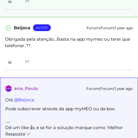
Beijoca
Forum|Forum|1 year ago
AUTOR
B
Obrigada pela atenção…Basta na app mymeo ou terei que
telefonar..??
ana_Paula
Forum|Forum|1 year ago
Olá ​
@Beijoca
Pode subscrever através da app myMEO ou da box.
Dê um like 👍, e se for a solução marque como 'Melhor
Resposta' ✅