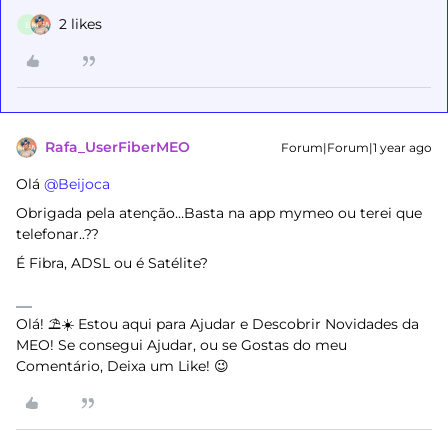
2 likes
B
Rafa_UserFiberMEO
Forum|Forum|1 year ago
Olá ​
@Beijoca
Obrigada pela atenção…Basta na app mymeo ou terei que
telefonar..??
É Fibra, ADSL ou é Satélite?
Olá! ⛱️☀️ Estou aqui para Ajudar e Descobrir Novidades da
MEO! Se consegui Ajudar, ou se Gostas do meu
Comentário, Deixa um Like! 😉