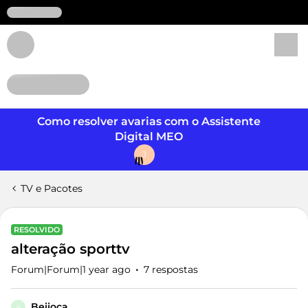
Login
Como resolver avarias com o Assistente
Digital MEO
J
TV e Pacotes
RESOLVIDO
alteração sporttv
Forum|Forum|1 year ago
7 respostas
Beijoca
B