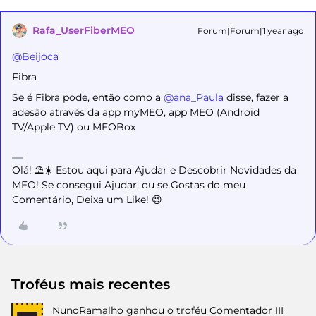
Rafa_UserFiberMEO
Forum|Forum|1 year ago
@Beijoca
Fibra
Se é Fibra pode, então como a ​
@ana_Paula
disse, fazer a
adesão através da app myMEO, app MEO (Android
TV/Apple TV) ou MEOBox
Olá! ⛱️☀️ Estou aqui para Ajudar e Descobrir Novidades da
MEO! Se consegui Ajudar, ou se Gostas do meu
Comentário, Deixa um Like! 😉
Troféus mais recentes
NunoRamalho
ganhou o troféu Comentador III