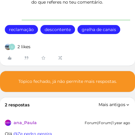
do que referes no teu comentário.
reclamação
descontente
grelha de canais
2 likes
G
Tópico fechado, já não permite mais respostas.
Mais antigos
2 respostas
ana_Paula
Forum|Forum|1 year ago
Olá ​
@Ze pedro pereira