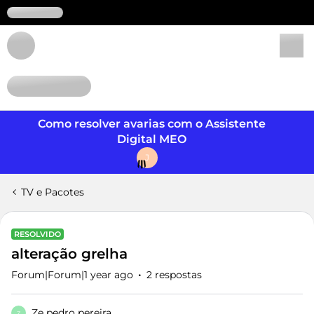
Login
Como resolver avarias com o Assistente
Digital MEO
J
TV e Pacotes
RESOLVIDO
alteração grelha
Forum|Forum|1 year ago
2 respostas
Ze pedro pereira
Z