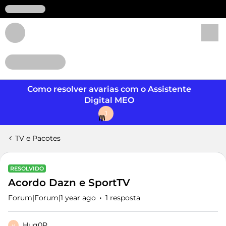
Login
Como resolver avarias com o Assistente
Digital MEO
J
TV e Pacotes
RESOLVIDO
Acordo Dazn e SportTV
Forum|Forum|1 year ago
1 resposta
Hug0P
H