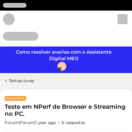
Login
Como resolver avarias com o Assistente
Digital MEO
J
Temas livres
PERGUNTA
Teste em NPerf de Browser e Streaming
no PC.
Forum|Forum|1 year ago
6 respostas