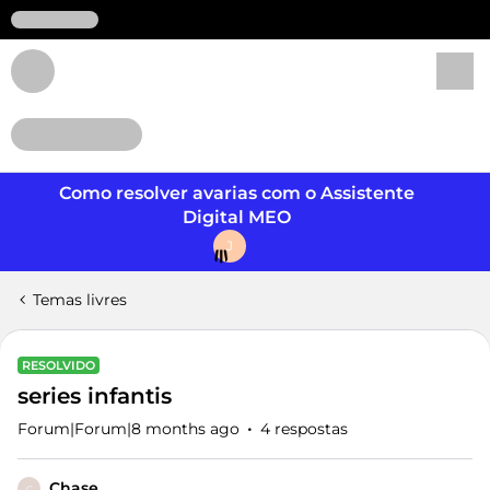
Login
Como resolver avarias com o Assistente
Digital MEO
J
Temas livres
RESOLVIDO
series infantis
Forum|Forum|8 months ago
4 respostas
Chase
C