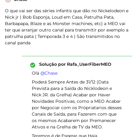
O que vai ser das séries infantis que dão no Nickelodeon e
Nick jr ( Bob Esponja, Loud em Casa, Patrulha Pata,
Barbapapa, Blaze e as Monster machines, etc) a MEO vai
ter que arranjar outro canal para transmitir por exemplo a
patrulha pata ( Temporada 3 e 4 ) São transmitidos no
canal panda
Solução por
Rafa_UserFiberMEO
Olá ​
@Chase
Poderá Sempre Antes de 31/12 (Data
Prevista para a Saída do Nicklodeon e
Nick JR. da Grelha) Acabar por Haver
Novidades Positivas, como a MEO Acabar
por Negociar com os Própriatarios desses
Canais de Saída, para Fazerem com que
os mesmos Acabarem por Premanecer
Ativos e na Grelha de TV da MEO.
Teremos é de Esperar que Haja