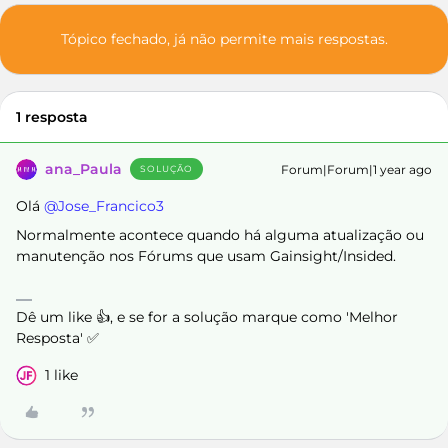
Tópico fechado, já não permite mais respostas.
1 resposta
ana_Paula
Forum|Forum|1 year ago
SOLUÇÃO
Olá ​
@Jose_Francico3
Normalmente acontece quando há alguma atualização ou
manutenção nos Fórums que usam Gainsight/Insided.
Dê um like 👍, e se for a solução marque como 'Melhor
Resposta' ✅
1 like