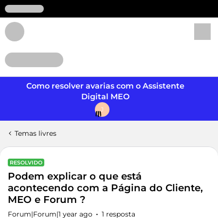
Login
Como resolver avarias com o Assistente
Digital MEO
J
Temas livres
RESOLVIDO
Podem explicar o que está
acontecendo com a Página do Cliente,
MEO e Forum ?
Forum|Forum|1 year ago
1 resposta