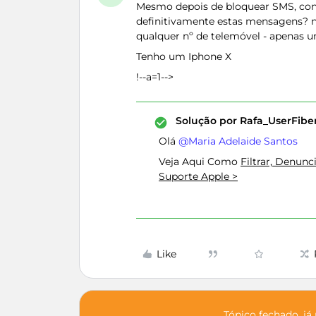
Mesmo depois de bloquear SMS, con
definitivamente estas mensagens? n
qualquer nº de telemóvel - apenas
Tenho um Iphone X
!--a=1-->
Solução por
Rafa_UserFib
Olá ​
@Maria Adelaide Santos
Veja Aqui Como
Filtrar, Denun
Suporte Apple >
Like
Tópico fechado, já