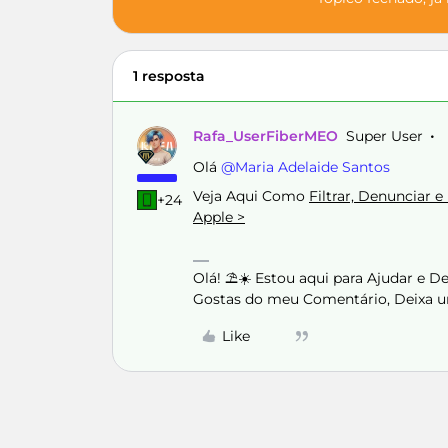
1 resposta
Rafa_UserFiberMEO
Super User
Olá ​
@Maria Adelaide Santos
Veja Aqui Como
Filtrar, Denunciar 
+24
Apple >
Olá! ⛱️☀️ Estou aqui para Ajudar e 
Gostas do meu Comentário, Deixa u
Like