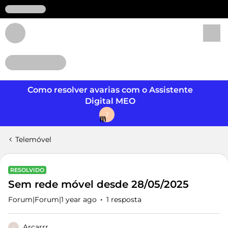
Login
Como resolver avarias com o Assistente
Digital MEO
J
Telemóvel
RESOLVIDO
Sem rede móvel desde 28/05/2025
Forum|Forum|1 year ago
1 resposta
Arcarrr
A