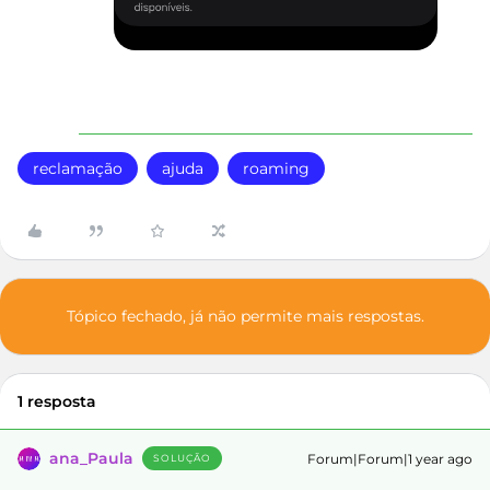
reclamação
ajuda
roaming
Tópico fechado, já não permite mais respostas.
1 resposta
ana_Paula
Forum|Forum|1 year ago
SOLUÇÃO