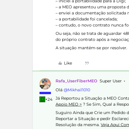
– iniciei a portabilidade para a Digi;
– a MEO apresentou uma proposta de
– enviei a documentação solicitada 
– a portabilidade foi cancelada;
– contudo, o novo contrato nunca fo
Ou seja, não se trata de aguardar 48
do próprio contrato após a negociaç
A situação mantém-se por resolver.
Like
Rafa_UserFiberMEO
Super User
Olá ​
@Mikhail1010
Já Reportou a Situação a MEO Conta
+24
Apoio MEO >
? Se Sim, Qual a Resp
Suguiro Ainda que Crie um Pedido 
Reportar a Situação e pedir Esclar
Resolução da mesma.
Veja Aqui Co