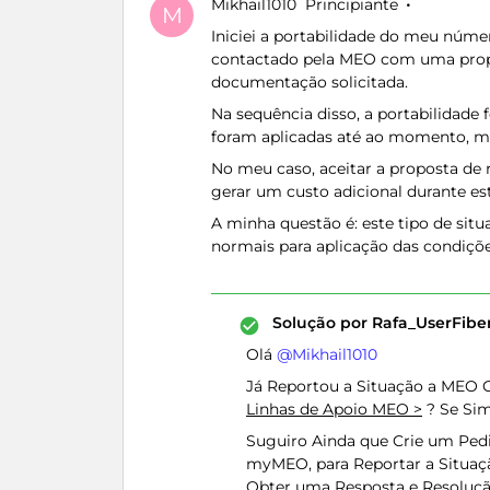
Mikhail1010
Principiante
M
Iniciei a portabilidade do meu núme
contactado pela MEO com uma propost
documentação solicitada.
Na sequência disso, a portabilidade 
foram aplicadas até ao momento, man
No meu caso, aceitar a proposta de
gerar um custo adicional durante es
A minha questão é: este tipo de situ
normais para aplicação das condiçõ
Solução por
Rafa_UserFib
Olá ​
@Mikhail1010
Já Reportou a Situação a MEO C
Linhas de Apoio MEO >
? Se Sim
Suguiro Ainda que Crie um Pedi
myMEO, para Reportar a Situaç
Obter uma Resposta e Resoluç