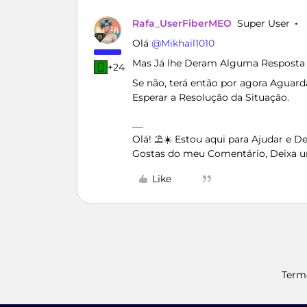
Rafa_UserFiberMEO
Super User
Olá ​
@Mikhail1010
Mas Já lhe Deram Alguma Resposta
+24
Se não, terá então por agora Aguar
Esperar a Resolução da Situação.
Olá! ⛱️☀️ Estou aqui para Ajudar e 
Gostas do meu Comentário, Deixa u
Like
Term