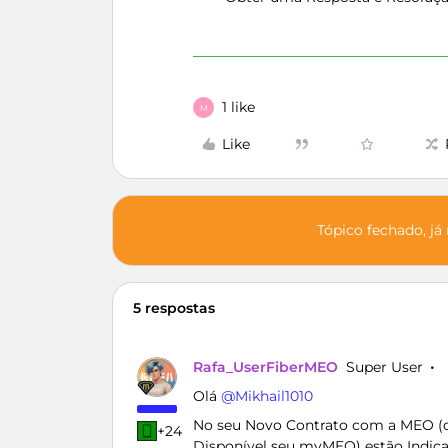
1 like
M
Like
Tópico fechado, já
5 respostas
Rafa_UserFiberMEO
Super User
Olá ​
@Mikhail1010
No seu Novo Contrato com a MEO (qu
+24
Disponível seu myMEO) estão Indicad