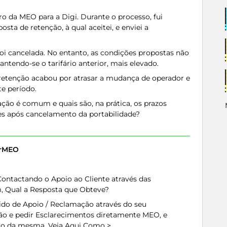
ro da MEO para a Digi. Durante o processo, fui
a de retenção, à qual aceitei, e enviei a
foi cancelada. No entanto, as condições propostas não
tendo-se o tarifário anterior, mais elevado.
 retenção acabou por atrasar a mudança de operador e
te período.
ação é comum e quais são, na prática, os prazos
es após cancelamento da portabilidade?
erMEO
ontactando o Apoio ao Cliente através das
, Qual a Resposta que Obteve?
do de Apoio / Reclamação através do seu
ão e pedir Esclarecimentos diretamente MEO, e
ão da mesma.
Veja Aqui Como >