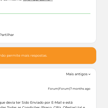
Partilhar
 não permite mais respostas.
Mais antigos
Forum|Forum|7 months ago
e devia ter Sido Enviado por E-Mail e está
as Todas as Condições (Preço, GB's, Ofertas) tal e