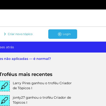
Criar novo tópico
Login
ses atrás
ões não aplicadas — é normal?
Troféus mais recentes
Larry Pires
ganhou o troféu Criador
de Tópicos I
jonty27
ganhou o troféu Criador de
Tópicos I