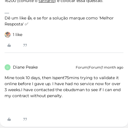
16200 (conulte o
tarifário
) e colocar essa questão.
Dê um like 👍, e se for a solução marque como 'Melhor
Resposta' ✅
1 like
Diane Peake
Forum|Forum|1 month ago
D
Mine took 10 days, then Ispent75mins trying to validate it
online before I gave up. I have had no service now for over
3 weeks.I have contacted the obudsman to see if I can end
my contract without penalty.