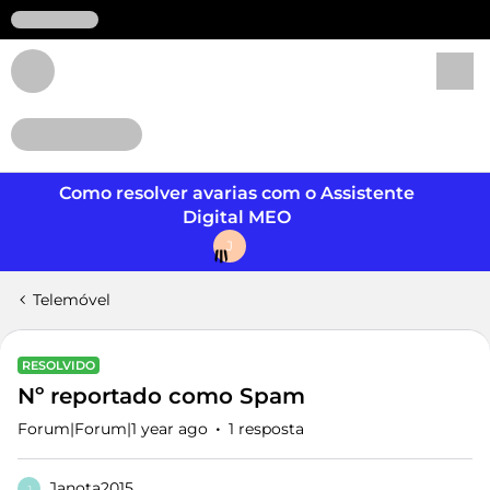
Login
Como resolver avarias com o Assistente
Digital MEO
J
Telemóvel
RESOLVIDO
Nº reportado como Spam
Forum|Forum|1 year ago
1 resposta
Janota2015
J