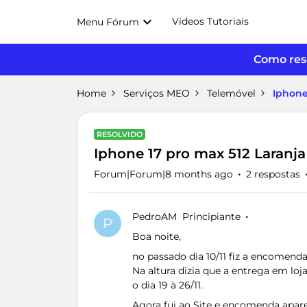
Vídeos Tutoriais
Menu Fórum
Como reso
Home
Serviços MEO
Telemóvel
Iphone
RESOLVIDO
Iphone 17 pro max 512 Laranja
Forum|Forum|8 months ago
2 respostas
PedroAM
Principiante
P
Boa noite,
no passado dia 10/11 fiz a encomend
Na altura dizia que a entrega em loja 
o dia 19 à 26/11.
Agora fui ao Site e encomenda apare