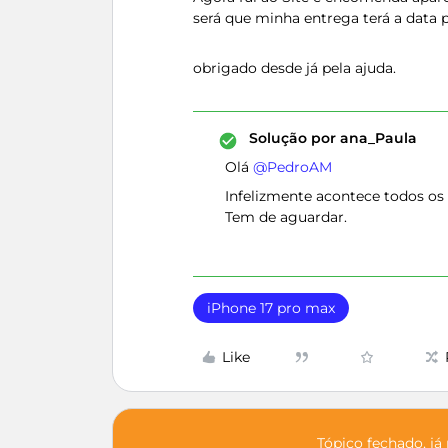
será que minha entrega terá a data 
obrigado desde já pela ajuda.
Solução por
ana_Paula
Olá ​
@PedroAM
Infelizmente acontece todos os 
Tem de aguardar.
iPhone 17 pro max
Like
Tópico fechado, já